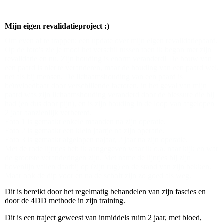
Mijn eigen revalidatieproject :)
Om even af te trappen: een update over mijn eigen revalidatiepaard.
Op de foto's zie je mooi het verschil tussen toen ik begon met zijn
revalidatie en nu. Zijn houding is enorm veranderd! De bouw van
een paard is niet te veranderen, maar de houding van een paard wel,
net als bij mensen. De lichaamshouding van een paard is
beïnvloedbaar door verschillende factoren, in het geval van mijn
paard was zijn lichaamshouding veranderd door de blessure die hij
had (en dus door pijn), en is zijn houding in de loop van afgelopen
2 jaar aanzienlijk verbeterd.
Foto 1 is gemaakt enkele maanden na zijn operatie.
Foto 2 is gemaakt een klein jaartje na zijn operatie.
Foto 3 is gemaakt afgelopen najaar, 2 jaar na zijn operatie.
Met de rode lijntjes heb ik aangegeven waar ik o.a. naar kijk en wat
de grootste veranderingen zijn. Met name de lijntjes bij zijn
bovenlijn vallen daarbij op (zijn rug) en de stand van zijn bekken.
Maar ook de dip voor en na de schoft zijn zo goed als weg.
Dit is bereikt door het regelmatig behandelen van zijn fascies en
door de 4DD methode in zijn training.
Dit is een traject geweest van inmiddels ruim 2 jaar, met bloed,